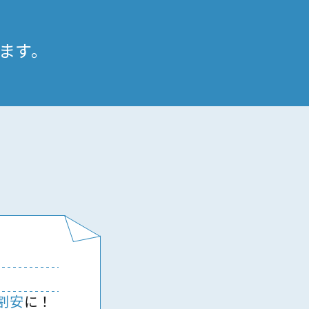
ます。
割安
に！