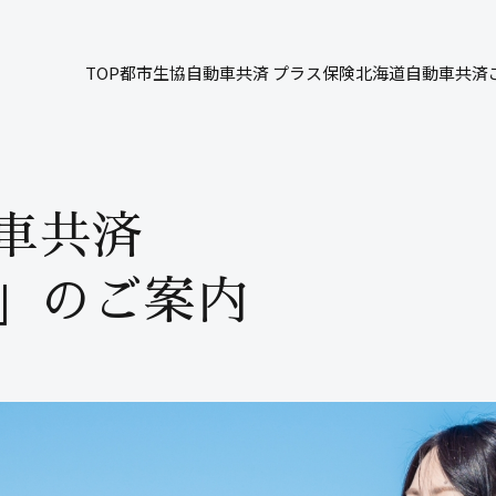
TOP
都市生協自動車共済 プラス保険
北海道自動車共済
車共済
」
のご案内