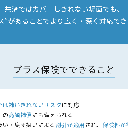
共済ではカバーしきれない
場面でも、
ス”があることで
より広く・深く対応でき
プラス保険でできること
では補いきれないリスク
に対応
一の
高額補償
にも備えられる
扱い・集団扱いによる
割引が適用
され、
保険料が