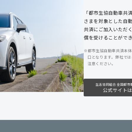
「都市生協自動車共
さまを対象とした自
共済にご加入いただ
償を受けることがで
※都市生協自動車共済本体
口となります。弊社では
注意ください。
生活協同組合 全国都市
公式サイト