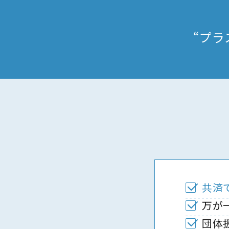
“プラ
共済
万が
団体